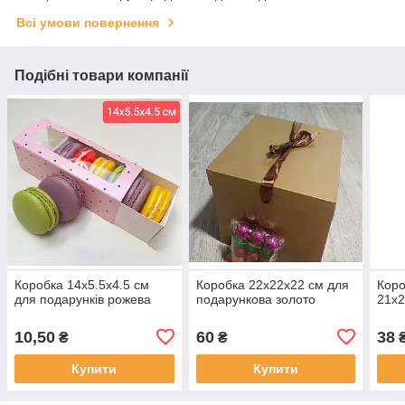
Всі умови повернення
Подібні товари компанії
Коробка 14х5.5х4.5 см
Коробка 22х22х22 см для
Коро
для подарунків рожева
подарункова золото
21х
10,50
60
38
₴
₴
Купити
Купити