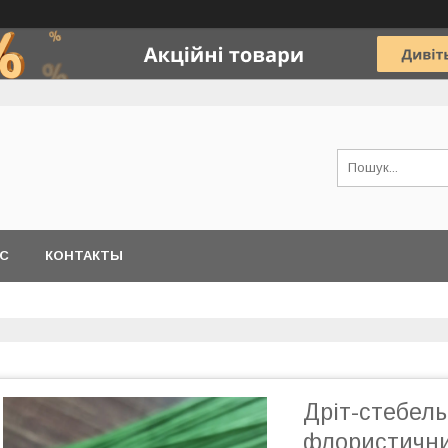
АС
КОНТАКТЫ
Дріт-стебель
флористичн