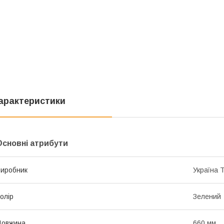
арактеристики
Основні атрибути
иробник
Україна 
олір
Зелений
Довжина
660 мм