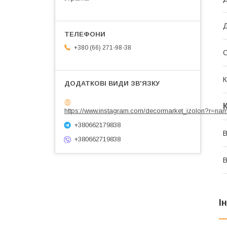
Д
+380 (66) 271-98-38
К
https://www.instagram.com/decormarket_izolon?r=na
+380662179838
В
+380662719838
В
І