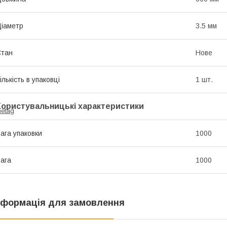
іаметр
3.5 мм
Стан
Нове
ількість в упаковці
1 шт.
Користувальницькі характеристики
metag
ага упаковки
1000
ага
1000
нформація для замовлення