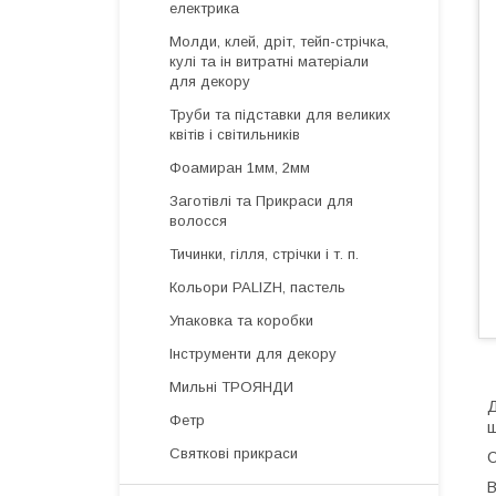
електрика
Молди, клей, дріт, тейп-стрічка,
кулі та ін витратні матеріали
для декору
Труби та підставки для великих
квітів і світильників
Фоамиран 1мм, 2мм
Заготівлі та Прикраси для
волосся
Тичинки, гілля, стрічки і т. п.
Кольори PALIZH, пастель
Упаковка та коробки
Інструменти для декору
Мильні ТРОЯНДИ
Д
Фетр
ш
Святкові прикраси
С
В