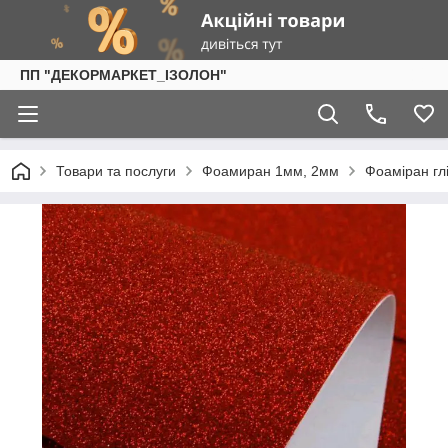
ПП "ДЕКОРМАРКЕТ_ІЗОЛОН"
Товари та послуги
Фоамиран 1мм, 2мм
Фоаміран глі