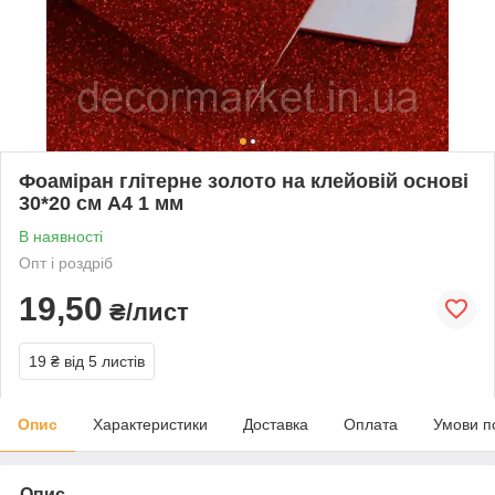
Фоаміран глітерне золото на клейовій основі
30*20 см А4 1 мм
В наявності
Опт і роздріб
19,50
₴/лист
19 ₴
від 5 листів
Опис
Характеристики
Доставка
Оплата
Умови п
Опис