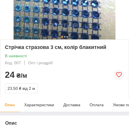
Стрічка стразова 3 см, колір блакитний
В наявності
Код: 007
Опт і роздріб
24
₴/м
23,50 ₴
від 2 м
Опис
Характеристики
Доставка
Оплата
Умови п
Опис