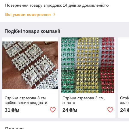
Повернення товару впродовж 14 днів за домовленістю
Всі умови повернення
Подібні товари компанії
Стрічка стразова 3 см
Стрічка стразова 3 см,
Стрі
срібло великі квадрати
золото
зеле
31
24
24
₴/м
₴/м
₴
Про нас