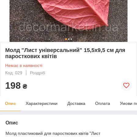
Молд "Лист універсальний" 15,5х9,5 см для
паросткових квітів
Немає в наявності
Код: 029
Роздріб
198
₴
Опис
Характеристики
Доставка
Оплата
Умови п
Опис
Молд пластиковий для паросткових квітів "Лист