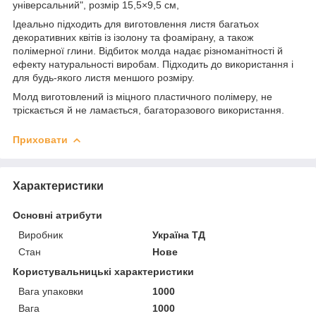
універсальний", розмір 15,5×9,5 см,
Ідеально підходить для виготовлення листя багатьох
декоративних квітів із ізолону та фоамірану, а також
полімерної глини. Відбиток молда надає різноманітності й
ефекту натуральності виробам. Підходить до використання і
для будь-якого листя меншого розміру.
Молд виготовлений із міцного пластичного полімеру, не
тріскається й не ламається, багаторазового використання.
Приховати
Характеристики
Основні атрибути
Виробник
Україна ТД
Стан
Нове
Користувальницькі характеристики
Вага упаковки
1000
Вага
1000