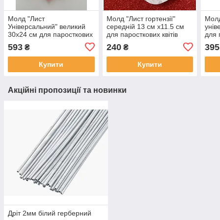
Молд "Лист
Молд "Лист гортензії"
Молд
Універсальний" великий
середній 13 см х11.5 см
унів
30х24 см для паросткових
для паросткових квітів
для 
квітів
593
240
395
₴
₴
Купити
Купити
Акційні пропозиції та новинки
Дріт 2мм білий герберний