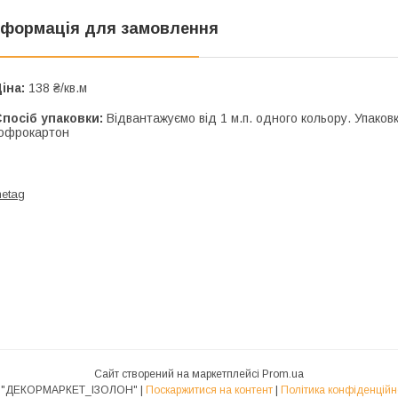
нформація для замовлення
іна:
138 ₴/кв.м
посіб упаковки:
Відвантажуємо від 1 м.п. одного кольору. Упаковка
офрокартон
metag
Сайт створений на маркетплейсі
Prom.ua
ПП "ДЕКОРМАРКЕТ_ІЗОЛОН" |
Поскаржитися на контент
|
Політика конфіденційн