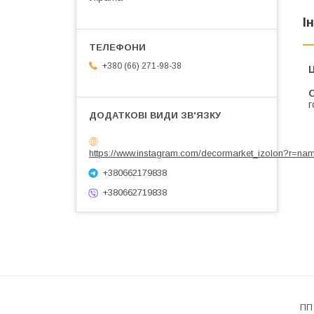
І
+380 (66) 271-98-38
Ц
С
г
https://www.instagram.com/decormarket_izolon?r=na
+380662179838
+380662719838