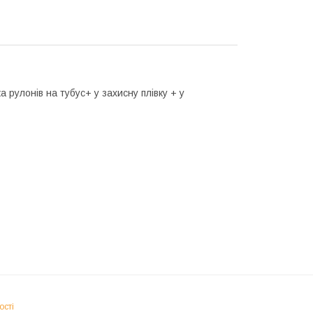
 рулонів на тубус+ у захисну плівку + у
ості