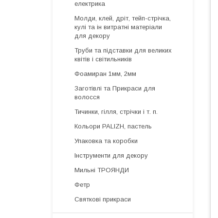
електрика
Молди, клей, дріт, тейп-стрічка,
кулі та ін витратні матеріали
для декору
Труби та підставки для великих
квітів і світильників
Фоамиран 1мм, 2мм
Заготівлі та Прикраси для
волосся
Тичинки, гілля, стрічки і т. п.
Кольори PALIZH, пастель
Упаковка та коробки
Інструменти для декору
Мильні ТРОЯНДИ
Фетр
Святкові прикраси