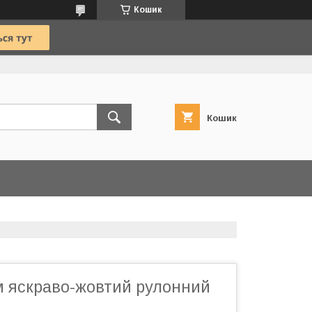
Кошик
Кошик
м яскраво-жовтий рулонний