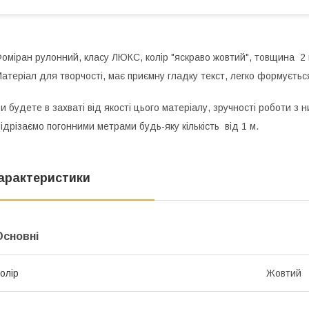
оміран рулонний, класу ЛЮКС, колір "яскраво жовтий", товщина 2
атеріал для творчості, має приємну гладку текст, легко формуєть
и будете в захваті від якості цього матеріалу, зручності роботи з 
ідрізаємо погонними метрами будь-яку кількість від 1 м.
арактеристики
Основні
олір
Жовтий