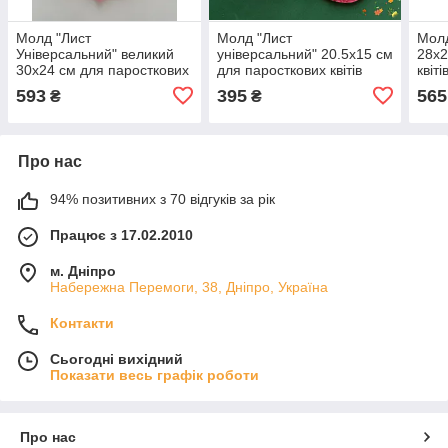
Молд "Лист
Молд "Лист
Молд
Універсальний" великий
універсальний" 20.5х15 см
28х2
30х24 см для паросткових
для паросткових квітів
квіті
квітів
593
395
565
₴
₴
Про нас
94% позитивних з 70 відгуків за рік
Працює з 17.02.2010
м. Дніпро
Набережна Перемоги, 38, Дніпро, Україна
Контакти
Сьогодні вихідний
Показати весь графік роботи
Про нас