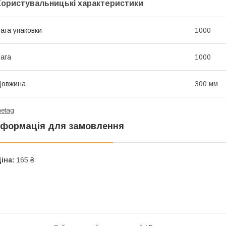
Користувальницькі характеристики
ага упаковки
1000
ага
1000
Довжина
300 мм
metag
нформація для замовлення
іна:
165 ₴