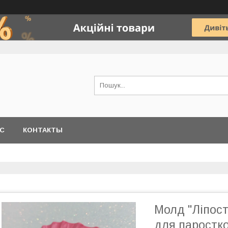
АС
КОНТАКТЫ
Молд "Ліпост
для паростко