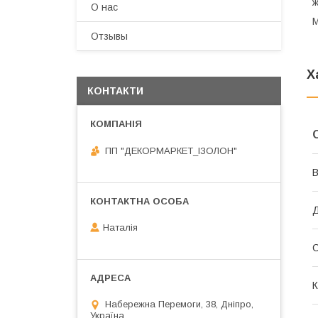
ж
О нас
М
Отзывы
Х
КОНТАКТИ
ПП "ДЕКОРМАРКЕТ_ІЗОЛОН"
В
Д
Наталія
К
Набережна Перемоги, 38, Дніпро,
Україна