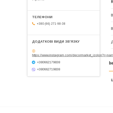
В
+380 (66) 271-98-38
В
https://www.instagram.com/decormarket_izolon?r=na
+380662179838
І
+380662719838
Ц