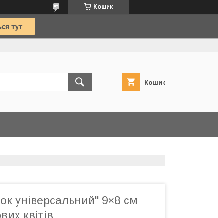
Кошик
Кошик
ок універсальний" 9×8 см
вих квітів