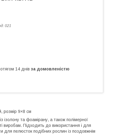
од:
021
ротягом 14 днів
за домовленістю
, розмір 9×8 см
з ізолону та фоамірану, а також полімерної
ті виробам. Підходить до використання і для
ти для пелюсток подібних рослин із поздовжнім