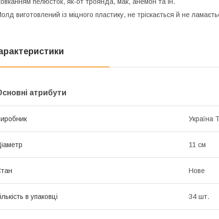
овканням пелюсток, як-от троянда, мак, анемон та ін.
олд виготовлений із міцного пластику, не тріскається й не ламаєт
арактеристики
Основні атрибути
иробник
Україна 
іаметр
11 см
Стан
Нове
ількість в упаковці
34 шт.