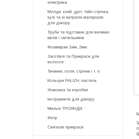
електрика
Молди, клей, дріт, тейп-стрічка,
кулі та ін витратні матеріали
для декору
Труби та підставки для великих
квітів і світильників
Фоамиран 1мм, 2мм
Заготівлі та Прикраси для
волосся
Тичинки, гілля, стрічки і т. п.
Кольори PALIZH, пастель
Упаковка та коробки
Інструменти для декору
Мильні ТРОЯНДИ
М
Фетр
І
Святкові прикраси
г
б