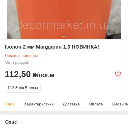
Ізолон 2 мм Мандарин 1.0 НОВИНКА!
Немає в наявності
Опт і роздріб
112,50
₴/пог.м
112 ₴
від 5 пог.м
Опис
Характеристики
Доставка
Оплата
Умови п
Опис