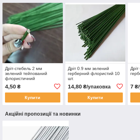
Дріт-стебель 2 мм
Дріт 0.9 мм зелений
Дріт
зелений тейпований
герберний флористий 10
герб
флористичний
шт.
4,50
14,80
7
₴
₴/упаковка
₴/
Купити
Купити
Акційні пропозиції та новинки