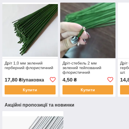
Дріт 1,0 мм зелений
Дріт-стебель 2 мм
Дріт
герберний флористичний
зелений тейпований
герб
флористичний
шт.
17,80
4,50
14,
₴/упаковка
₴
Купити
Купити
Акційні пропозиції та новинки