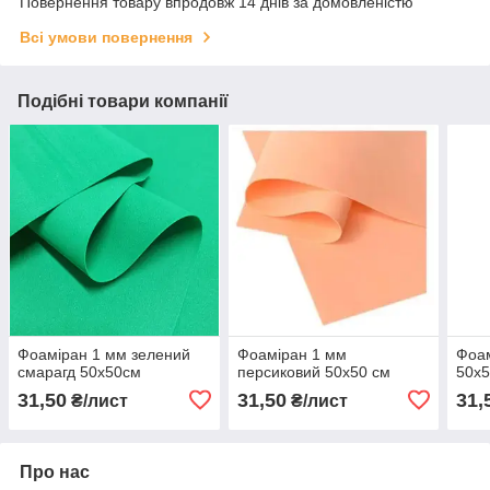
Повернення товару впродовж 14 днів за домовленістю
Всі умови повернення
Подібні товари компанії
Фоаміран 1 мм зелений
Фоаміран 1 мм
Фоам
смарагд 50х50см
персиковий 50х50 см
50х5
31,50
31,50
31,
₴/лист
₴/лист
Про нас